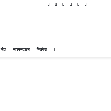
Facebook
Twitter
YouTube
Instagram
Telegram
WhatsApp
Search
खेल
लाइफस्टाइल
बिज़नेस
for