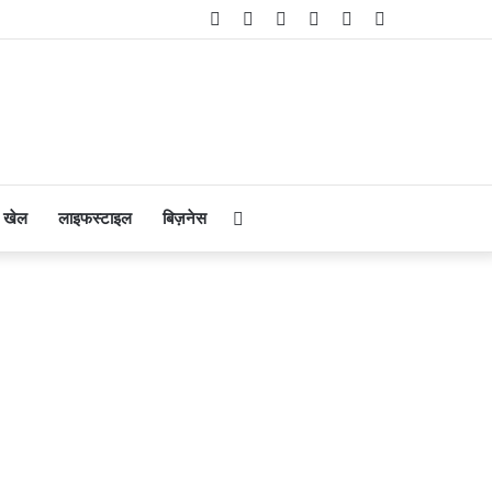
Facebook
Twitter
YouTube
Instagram
Telegram
WhatsApp
Search
खेल
लाइफस्टाइल
बिज़नेस
for