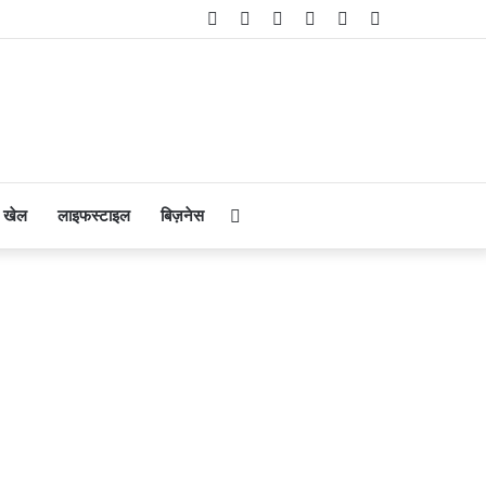
Facebook
Twitter
YouTube
Instagram
Telegram
WhatsApp
Search
खेल
लाइफस्टाइल
बिज़नेस
for