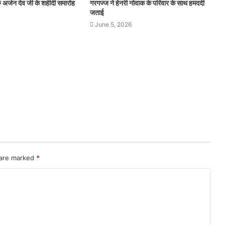
रु अर्जन देव जी के शहीदी समारोह
गरगज्ज ने हेनरी नोवाक के परिवार के साथ हमदर्दी
जताई
June 5, 2026
 are marked
*