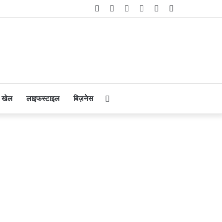
Facebook
Twitter
YouTube
Instagram
Telegram
WhatsApp
Search
खेल
लाइफस्टाइल
बिज़नेस
for