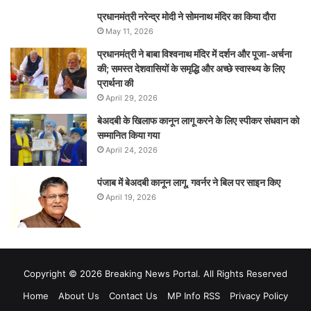
प्रधानमंत्री नरेन्‍द्र मोदी ने सोमनाथ मंदिर का किया दौरा
May 11, 2026
प्रधानमंत्री ने बाबा विश्वनाथ मंदिर में दर्शन और पूजा-अर्चना
की; समस्‍त देशवासियों के समृद्धि और अच्छे स्वास्थ्य के लिए
प्रार्थना की
April 29, 2026
बेअदबी के खिलाफ कानून लागू करने के लिए स्पीकर संधवान को
सम्मानित किया गया
April 24, 2026
पंजाब में बेअदबी कानून लागू, गवर्नर ने बिल पर साइन किए
April 19, 2026
Copyright © 2026 Breaking News Portal. All Rights Reserved
Home
About Us
Contact Us
MP Info RSS
Privacy Policy