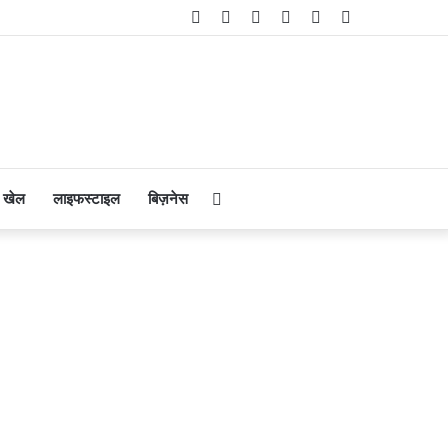
Facebook
Twitter
YouTube
Instagram
Telegram
WhatsApp
Search
खेल
लाइफस्टाइल
बिज़नेस
for