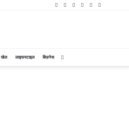
Facebook
Twitter
YouTube
Instagram
Telegram
WhatsApp
Search
खेल
लाइफस्टाइल
बिज़नेस
for