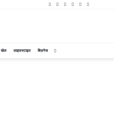
Facebook
Twitter
YouTube
Instagram
Telegram
WhatsApp
Search
खेल
लाइफस्टाइल
बिज़नेस
for