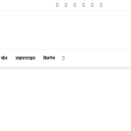
Facebook
Twitter
YouTube
Instagram
Telegram
WhatsApp
Search
खेल
लाइफस्टाइल
बिज़नेस
for