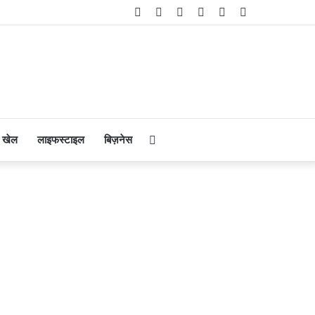
Facebook
Twitter
YouTube
Instagram
Telegram
WhatsApp
Search
खेल
लाइफस्टाइल
बिज़नेस
for