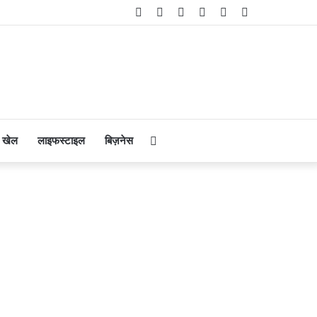
Facebook
Twitter
YouTube
Instagram
Telegram
WhatsApp
Search
खेल
लाइफस्टाइल
बिज़नेस
for