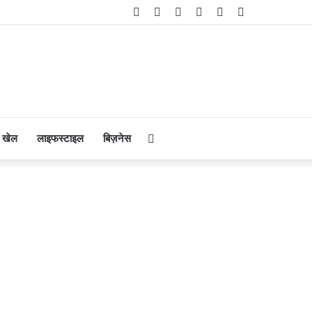
Facebook
Twitter
YouTube
Instagram
Telegram
WhatsApp
Search
खेल
लाइफस्टाइल
बिज़नेस
for