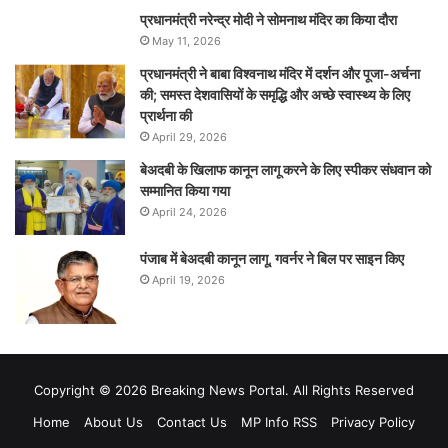
प्रधानमंत्री नरेन्‍द्र मोदी ने सोमनाथ मंदिर का किया दौरा
May 11, 2026
प्रधानमंत्री ने बाबा विश्वनाथ मंदिर में दर्शन और पूजा-अर्चना
की; समस्‍त देशवासियों के समृद्धि और अच्छे स्वास्थ्य के लिए
प्रार्थना की
April 29, 2026
बेअदबी के खिलाफ कानून लागू करने के लिए स्पीकर संधवान को
सम्मानित किया गया
April 24, 2026
पंजाब में बेअदबी कानून लागू, गवर्नर ने बिल पर साइन किए
April 19, 2026
Copyright © 2026 Breaking News Portal. All Rights Reserved
Home
About Us
Contact Us
MP Info RSS
Privacy Policy